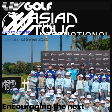
Skip to content
International Series 2026
TH
← กลับไปข่าว
|
news
Encouraging the next
ตารางการแข่งขัน