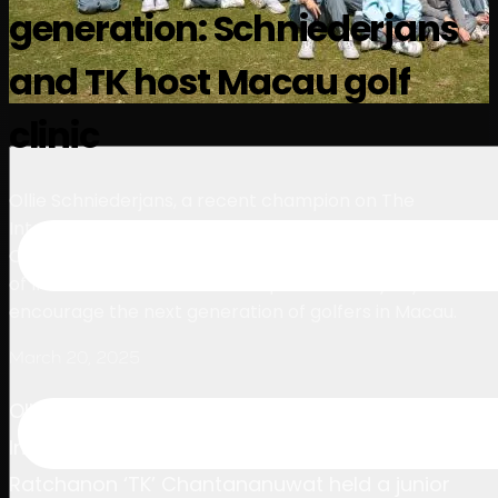
generation: Schniederjans
นักกอล์ฟ
อันดับ
ข่าวสาร
รับชม
เกี่ยวกับ
เข้าสู่ระบบ
and TK host Macau golf
clinic
Ollie Schniederjans, a recent champion on The
International Series, and Thai sensation Ratchanon ‘TK’
Chantananuwat held a junior golf clinic on the sidelines
of International Series Macau presented by Wynn to
encourage the next generation of golfers in Macau.
March 20, 2025
Ollie Schniederjans, a recent champion on The
International Series, and Thai sensation
Ratchanon ‘TK’ Chantananuwat held a junior