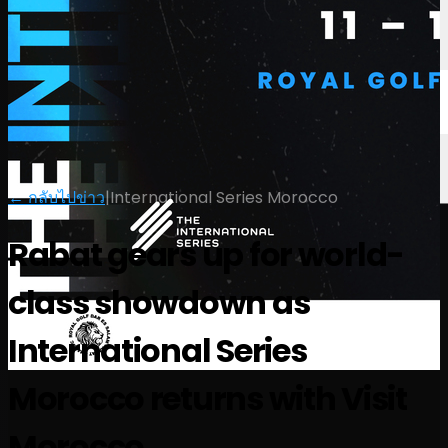
← กลับไปข่าว
|
International Series Morocco
Rabat gears up for world-
class showdown as
International Series
Morocco returns with Visit
Morocco