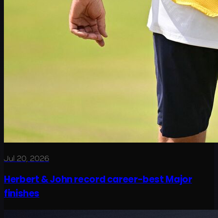
Jul 20, 2026
Herbert & John record career-best Major
finishes