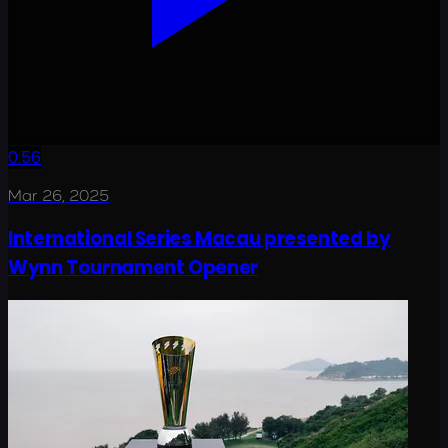
0:56
Mar 26, 2025
International Series Macau presented by
Wynn Tournament Opener