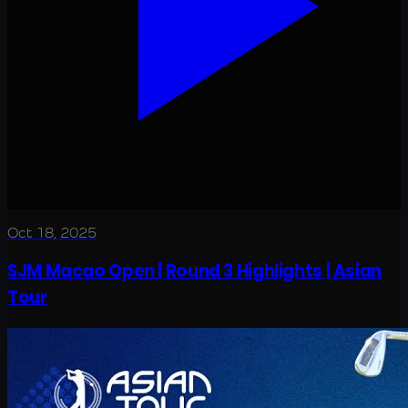
Oct 18, 2025
SJM Macao Open | Round 3 Highlights | Asian
Tour