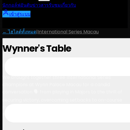
นักกอล์ฟ
อันดับ
ข่าวสาร
รับชม
เกี่ยวกับ
เข้าสู่ระบบ
← ไฮไลต์ทั้งหมด
|
International Series Macau
Wynner's Table
8:21
April 28, 2025
We brought together three International Series
champions at Wynn Palace Macau for a candid
conversation 🗣️ from playing in Majors to the thrill of
securing victory, overcoming setbacks to on-course
rivalries. We hear them up close and personal like
never before. This IS… The Wynners Table.