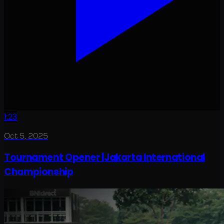
1:23
Oct 5, 2025
Tournament Opener |Jakarta International
Championship