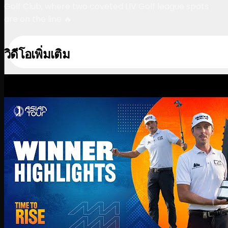
Golf Club, where two coveted LIV Golf league spots
are on the line 🔥
วิดีโอเพิ่มเติม