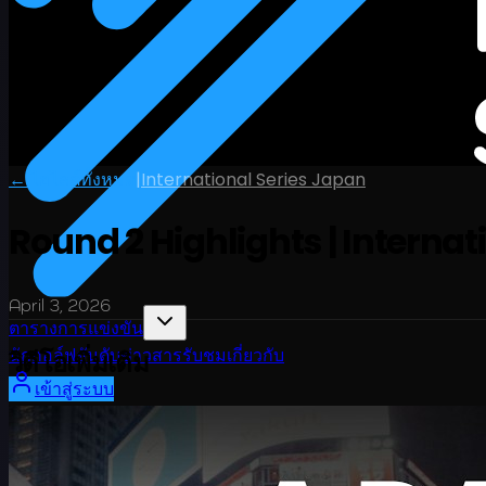
← ไฮไลต์ทั้งหมด
|
International Series Japan
Round 2 Highlights | Internat
April 3, 2026
ตารางการแข่งขัน
วิดีโอเพิ่มเติม
นักกอล์ฟ
อันดับ
ข่าวสาร
รับชม
เกี่ยวกับ
เข้าสู่ระบบ