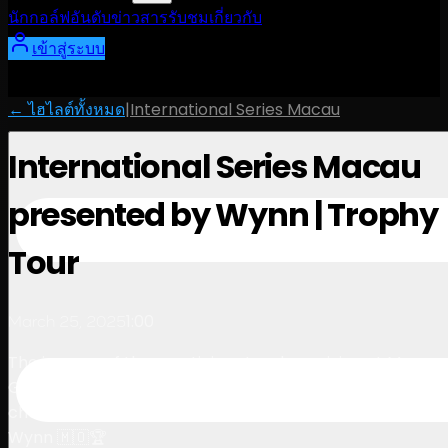
นักกอล์ฟ
อันดับ
ข่าวสาร
รับชม
เกี่ยวกับ
เข้าสู่ระบบ
← ไฮไลต์ทั้งหมด
|
International Series Macau
International Series Macau
presented by Wynn | Trophy
Tour
1:00
March 25, 2025
The journey of the prestigious trophy arriving at Macau
Golf & Country Club, waiting to be lifted by the
champion of International Series Macau presented by
Wynn 🇲🇴🏆