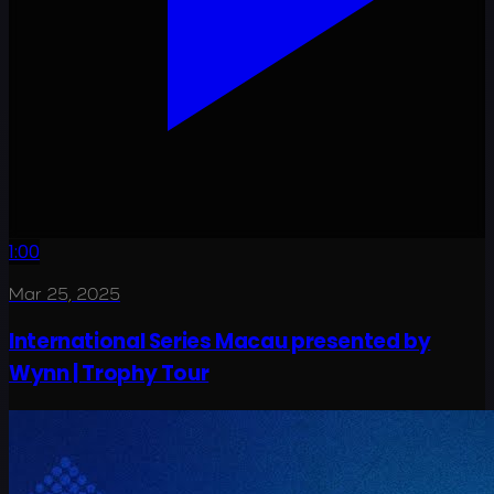
1:00
Mar 25, 2025
International Series Macau presented by
Wynn | Trophy Tour