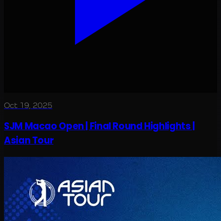
Oct 19, 2025
SJM Macao Open | Final Round Highlights |
Asian Tour