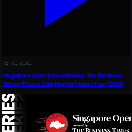
Apr 25, 2026
Singapore Open presented by The Business
Times | Round 3 Highlights | Asian Tour | 2026