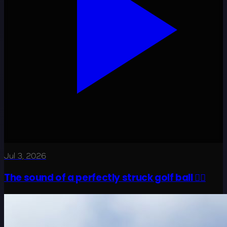
Jul 3, 2026
The sound of a perfectly struck golf ball 😮‍💨