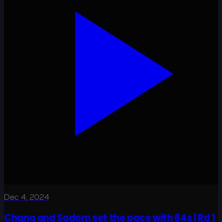
Dec 4, 2024
Chang and Sadom set the pace with 64s | Rd 1