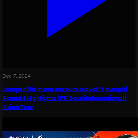
Dec 7, 2024
Joaquin Niemann savours playoff triumph |
Round 4 Highlights | PIF Saudi International |
Asian Tour