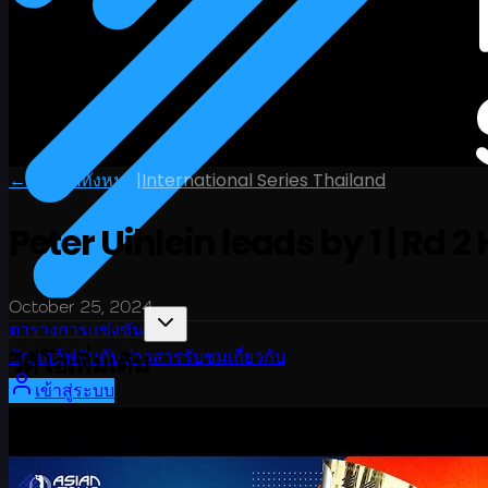
← ไฮไลต์ทั้งหมด
|
International Series Thailand
Peter Uihlein leads by 1 | Rd 2
October 25, 2024
ตารางการแข่งขัน
วิดีโอเพิ่มเติม
นักกอล์ฟ
อันดับ
ข่าวสาร
รับชม
เกี่ยวกับ
เข้าสู่ระบบ