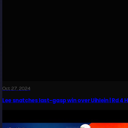
Oct 27, 2024
Lee snatches last-gasp win over Uihlein | Rd 4 H