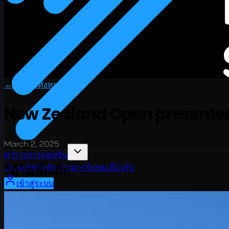
← ไฮไลต์ทั้งหมด
New Zealand Open presented b
March 2, 2025
ตารางการแข่งขัน
วิดีโอเพิ่มเติม
นักกอล์ฟ
อันดับ
ข่าวสาร
รับชม
เกี่ยวกับ
เข้าสู่ระบบ