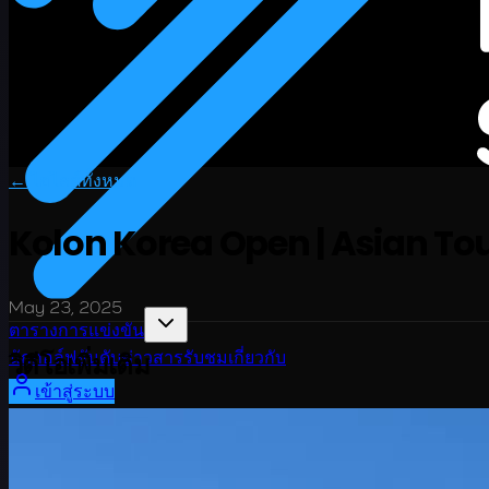
← ไฮไลต์ทั้งหมด
Kolon Korea Open | Asian Tour
May 23, 2025
ตารางการแข่งขัน
วิดีโอเพิ่มเติม
นักกอล์ฟ
อันดับ
ข่าวสาร
รับชม
เกี่ยวกับ
เข้าสู่ระบบ