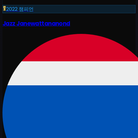
2022
챔피언
Jazz Janewattananond