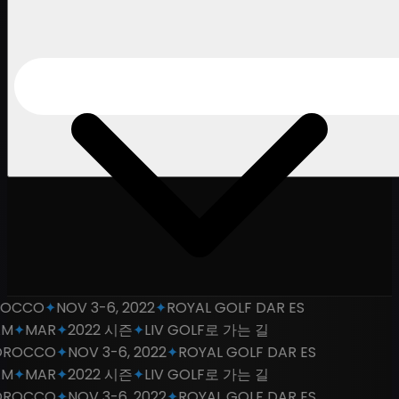
OCCO
✦
NOV 3-6, 2022
✦
ROYAL GOLF DAR ES
M
✦
MAR
✦
2022 시즌
✦
LIV GOLF로 가는 길
ROCCO
✦
NOV 3-6, 2022
✦
ROYAL GOLF DAR ES
M
✦
MAR
✦
2022 시즌
✦
LIV GOLF로 가는 길
ROCCO
✦
NOV 3-6, 2022
✦
ROYAL GOLF DAR ES