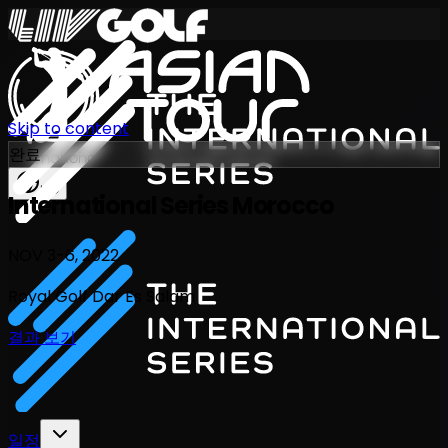
Skip to content
완료
International Series 2026
KO
International Series Morocco
NOV 3-6, 2022
Royal Golf Dar Es Salam
결과 보기
일정