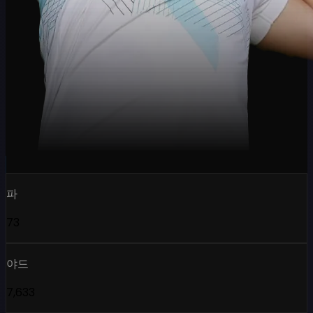
파
73
야드
7,633