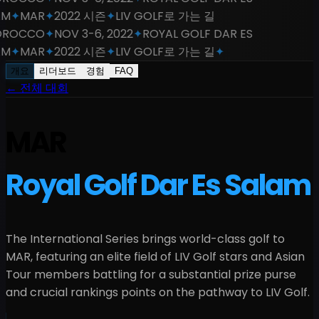
M
✦
MAR
✦
2022 시즌
✦
LIV GOLF로 가는 길
ROCCO
✦
NOV 3-6, 2022
✦
ROYAL GOLF DAR ES
M
✦
MAR
✦
2022 시즌
✦
LIV GOLF로 가는 길
✦
개요
리더보드
경험
FAQ
←
전체 대회
MAR
Royal Golf Dar Es Salam
The International Series brings world-class golf to
MAR
, featuring an elite field of LIV Golf stars and Asian
Tour members battling for a
substantial
prize purse
and crucial rankings points on the pathway to LIV Golf.