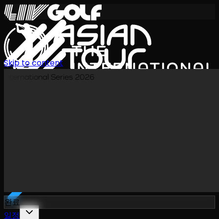
Skip to content
International Series 2026
KO
완료
일정