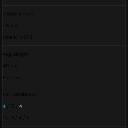
Shortest Hole
178 yds
Hole 12 · Par 3
Avg. Length
413 yds
Per hole
Par Distribution
4
/
10
/
4
Par 3 / 4 / 5