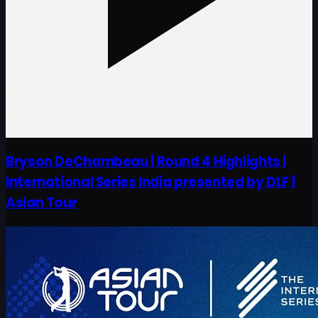
Bryson DeChambeau | Round 4 Highlights |
International Series India presented by DLF |
Asian Tour