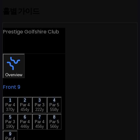
홀별 가이드
Prestige Golfshire Club
18 Holes
Overview
Front 9
1
2
3
4
Par
4
Par
4
Par
3
Par
5
370
y
454
y
222
y
558
y
5
6
7
8
Par
3
Par
4
Par
4
Par
5
190
y
446
y
456
y
566
y
9
Par
4