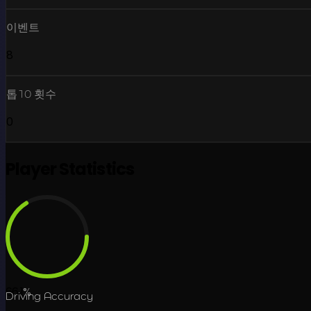
이벤트
8
톱10 횟수
0
Player Statistics
66.1
%
Driving Accuracy