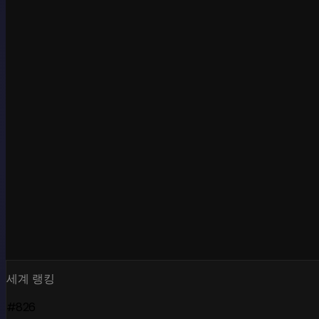
세계 랭킹
#826