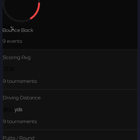
15.8
%
Bounce Back
9
events
Scoring Avg
72.30
9
tournaments
Driving Distance
282.2
yds
9
tournaments
Putts / Round