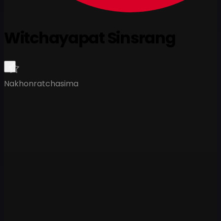
Witchayapat Sinsrang
Nakhonratchasima