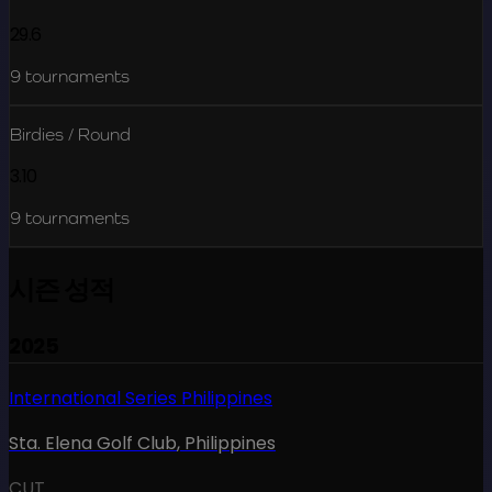
29.6
9
tournaments
Birdies / Round
3.10
9
tournaments
시즌 성적
2025
International Series Philippines
Sta. Elena Golf Club
,
Philippines
CUT