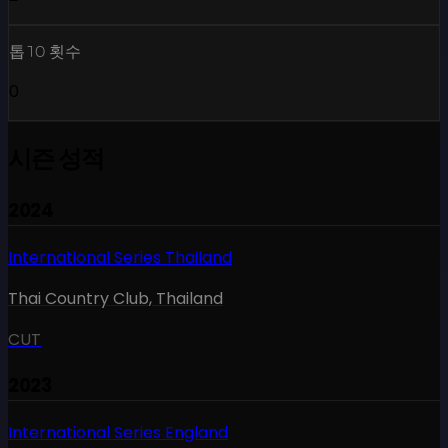
톱10 횟수
0
시즌 성적
2024
International Series Thailand
Thai Country Club
,
Thailand
CUT
2023
International Series England