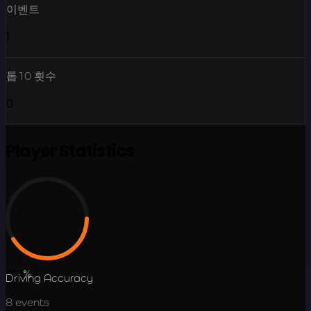
이벤트
1
톱10 횟수
0
Player Statistics
41.3
%
Driving Accuracy
8
events