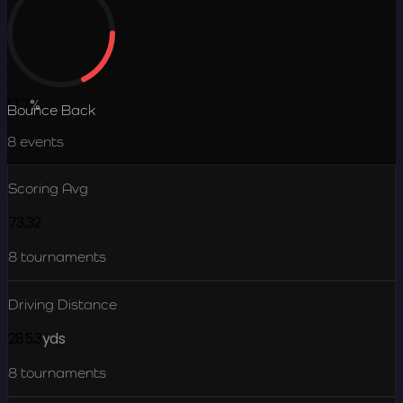
17.7
%
Bounce Back
8
events
Scoring Avg
73.32
8
tournaments
Driving Distance
285.3
yds
8
tournaments