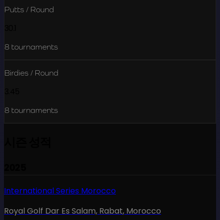
Putts / Round
30.1
8
tournaments
Birdies / Round
3.45
8
tournaments
시즌 성적
2025
International Series Morocco
Royal Golf Dar Es Salam, Rabat
,
Morocco