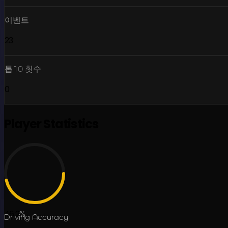
이벤트
23
톱10 횟수
0
Player Statistics
46.2
%
Driving Accuracy