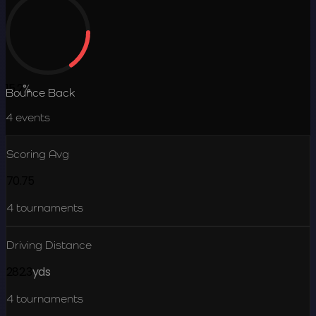
15.2
%
Bounce Back
4
events
Scoring Avg
70.75
4
tournaments
Driving Distance
282.3
yds
4
tournaments