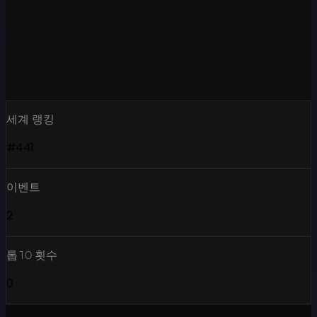
세계 랭킹
#441
이벤트
2
톱10 횟수
0