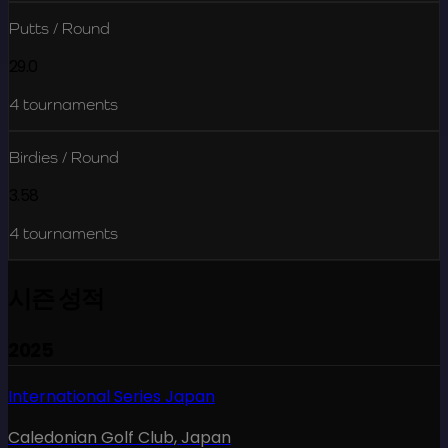
Putts / Round
29.0
4
tournaments
Birdies / Round
3.58
4
tournaments
시즌 성적
2025
International Series Japan
Caledonian Golf Club
,
Japan