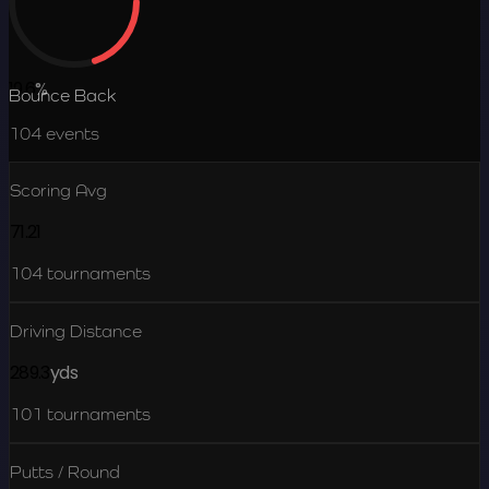
19.6
%
Bounce Back
104
events
Scoring Avg
71.21
104
tournaments
Driving Distance
289.3
yds
101
tournaments
Putts / Round