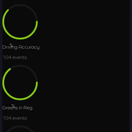
62.1
%
Driving Accuracy
104
events
64.6
%
Greens in Reg.
104
events