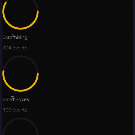
58.5
%
Scrambling
104
events
52.0
%
Sand Saves
100
events