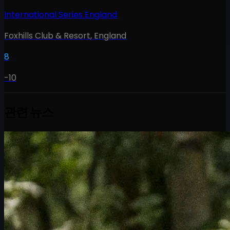
International Series England
Foxhills Club & Resort
,
England
8
-10
관련 뉴스