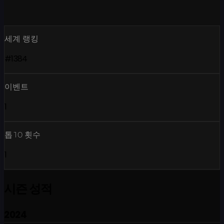
세계 랭킹
#1384
이벤트
1
톱10 횟수
1
시즌 성적
2024