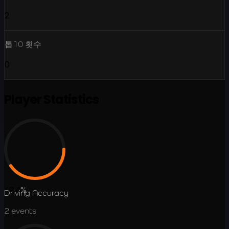
2
톱10 횟수
0
Player Statistics
40.4
%
Driving Accuracy
2
events