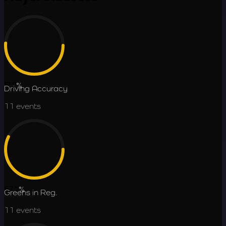
51.2
%
Driving Accuracy
11
events
57.2
%
Greens in Reg.
11
events