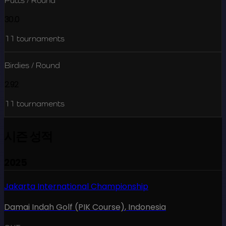
Putts / Round
30.0
11
tournaments
Birdies / Round
2.92
11
tournaments
시즌 성적
2025
Jakarta International Championship
Damai Indah Golf (PIK Course)
,
Indonesia