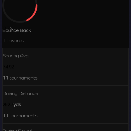
17.7
%
Bounce Back
11
events
Scoring Avg
74.92
11
tournaments
Driving Distance
292.7
yds
11
tournaments