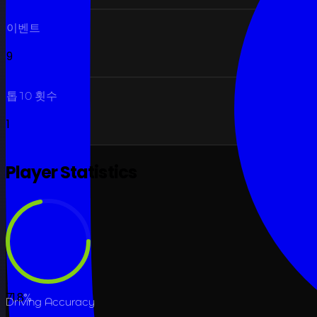
이벤트
9
톱10 횟수
1
Player Statistics
71.8
%
Driving Accuracy