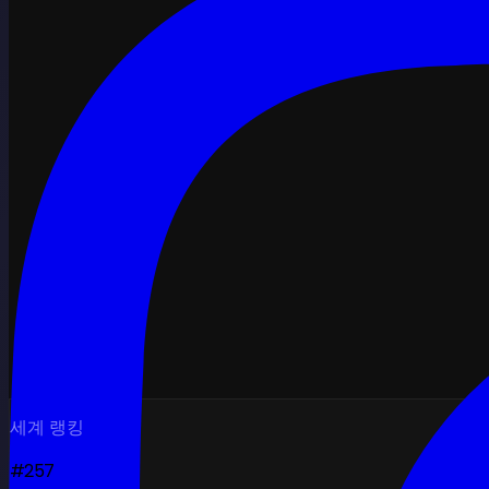
세계 랭킹
#257