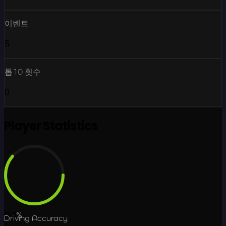
이벤트
5
톱10 횟수
0
Player Statistics
61.3
%
Driving Accuracy