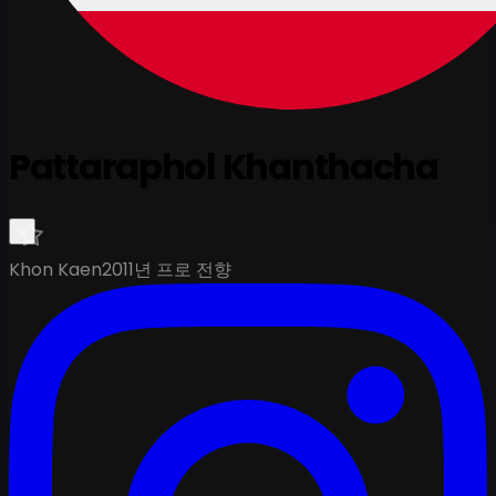
Pattaraphol Khanthacha
Khon Kaen
2011년 프로 전향