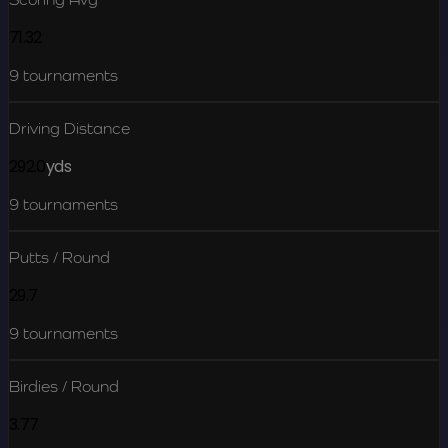
71.32
9
tournaments
Driving Distance
292.0
yds
9
tournaments
Putts / Round
29.7
9
tournaments
Birdies / Round
3.77