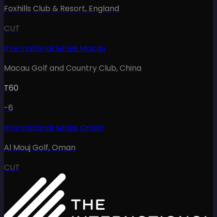
Foxhills Club & Resort
,
England
CUT
International Series Macau
Macau Golf and Country Club
,
China
T60
-6
International Series Oman
Al Mouj Golf
,
Oman
CUT