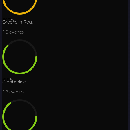
59.7
%
Greens in Reg.
13
events
61.8
%
Scrambling
13
events