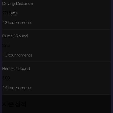
Driving Distance
271.5
yds
13
tournaments
Putts / Round
28.5
13
tournaments
Birdies / Round
3.00
14
tournaments
시즌 성적