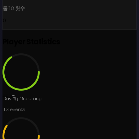
톱10 횟수
0
Player Statistics
65.4
%
Driving Accuracy
13
events