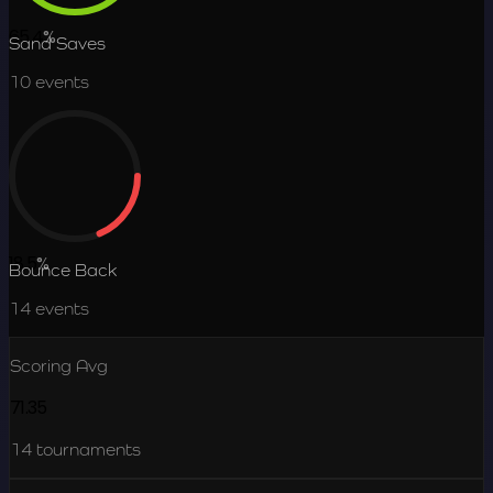
65.4
%
Sand Saves
10
events
18.5
%
Bounce Back
14
events
Scoring Avg
71.35
14
tournaments