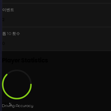
이벤트
2
톱10 횟수
0
Player Statistics
62.2
%
Driving Accuracy