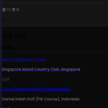
톱10 횟수
0
시즌 성적
2025
Moutai Singapore Open
Singapore Island Country Club
,
Singapore
CUT
Jakarta International Championship
Damai Indah Golf (PIK Course)
,
Indonesia