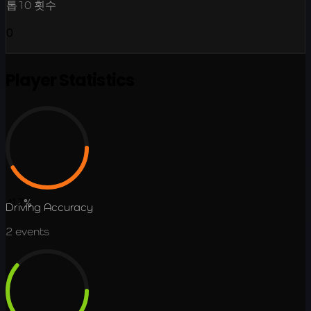
톱10 횟수
0
Player Statistics
41.7
%
Driving Accuracy
2
events