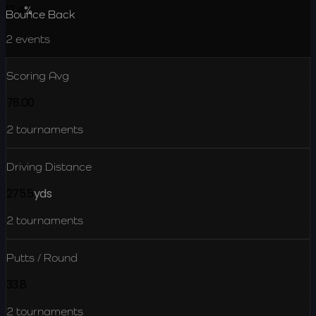
17.4
%
Bounce Back
2
events
Scoring Avg
78.00
2
tournaments
Driving Distance
275.5
yds
2
tournaments
Putts / Round
33.8
2
tournaments