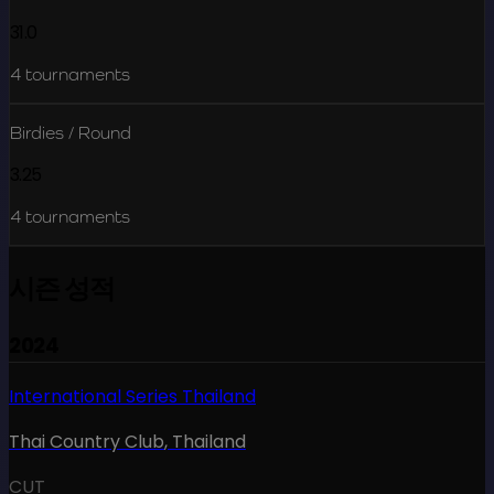
31.0
4
tournaments
Birdies / Round
3.25
4
tournaments
시즌 성적
2024
International Series Thailand
Thai Country Club
,
Thailand
CUT