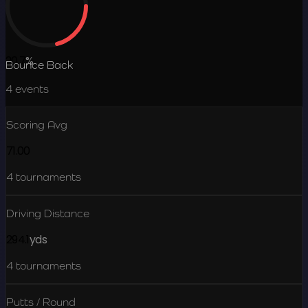
20.7
%
Bounce Back
4
events
Scoring Avg
71.00
4
tournaments
Driving Distance
294.1
yds
4
tournaments
Putts / Round