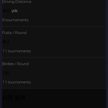
Driving Distance
290.5
yds
9
tournaments
Putts / Round
30.4
11
tournaments
Birdies / Round
3.36
11
tournaments
시즌 성적