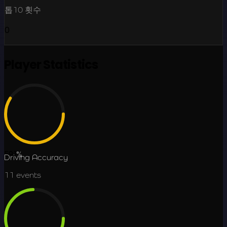
톱10 횟수
0
Player Statistics
59.1
%
Driving Accuracy
11
events