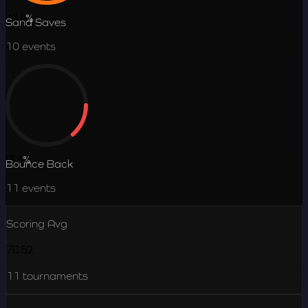
42.9
%
Sand Saves
10
events
13.4
%
Bounce Back
11
events
Scoring Avg
70.52
11
tournaments