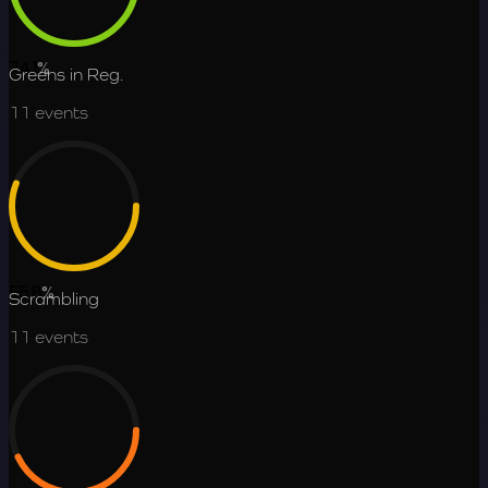
74.1
%
Greens in Reg.
11
events
55.8
%
Scrambling
11
events