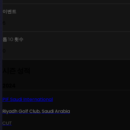
이벤트
6
톱10 횟수
0
시즌 성적
2024
PIF Saudi International
Riyadh Golf Club
,
Saudi Arabia
CUT