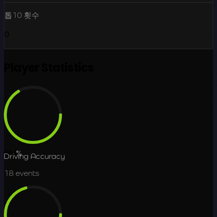
톱10 횟수
0
Player Statistics
66.1
%
Driving Accuracy
18
events