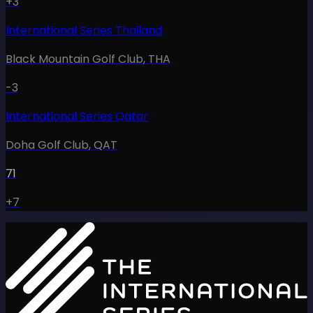
+3
International Series Thailand
Black Mountain Golf Club
,
THA
-3
International Series Qatar
Doha Golf Club
,
QAT
71
+7