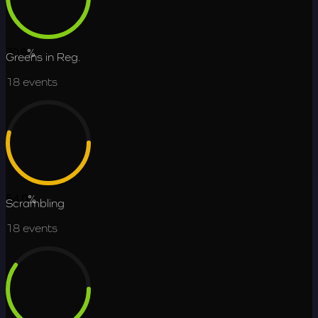
70.8
%
Greens in Reg.
18
events
54.0
%
Scrambling
18
events