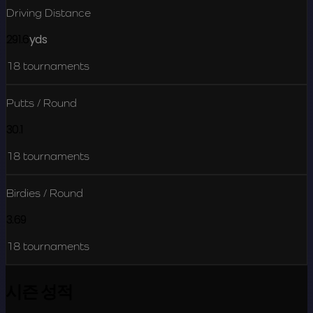
Driving Distance
291.6
yds
18
tournaments
Putts / Round
30.1
18
tournaments
Birdies / Round
3.69
18
tournaments
시즌 성적