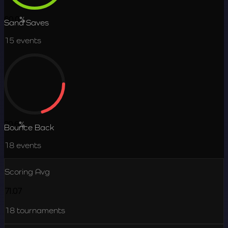
60.0
%
Sand Saves
15
events
20.6
%
Bounce Back
18
events
Scoring Avg
71.07
18
tournaments