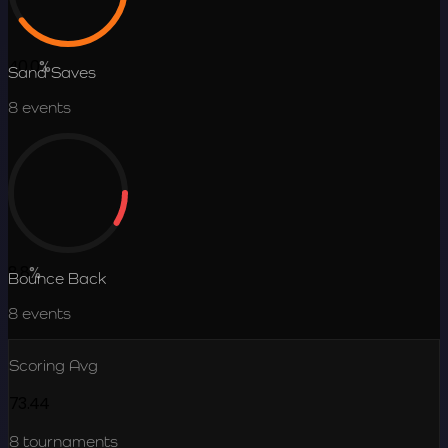
40.0
%
Sand Saves
8
events
8.8
%
Bounce Back
8
events
Scoring Avg
73.44
8
tournaments