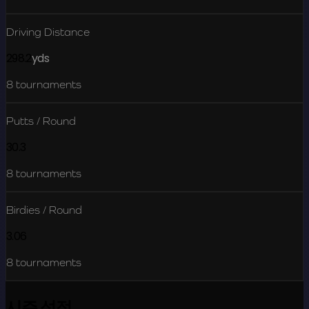
Driving Distance
298.2
yds
8
tournaments
Putts / Round
30.3
8
tournaments
Birdies / Round
3.06
8
tournaments
시즌 성적