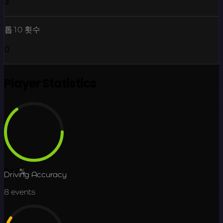
3
톱10 횟수
0
Player Statistics
64.7
%
Driving Accuracy
8
events