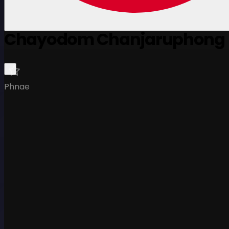
Chayodom Chanjaruphong
Phnae