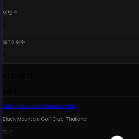
이벤트
1
톱10 횟수
0
시즌 성적
2024
Black Mountain Championship
Black Mountain Golf Club
,
Thailand
CUT