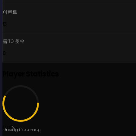
이벤트
13
톱10 횟수
0
Player Statistics
56.6
%
Driving Accuracy