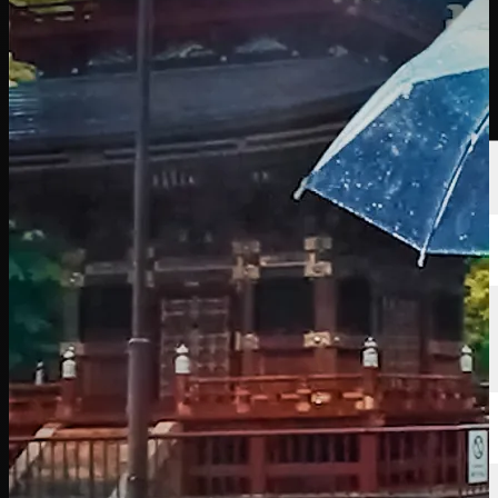
선수
순위
뉴스
시청
소개
로그인