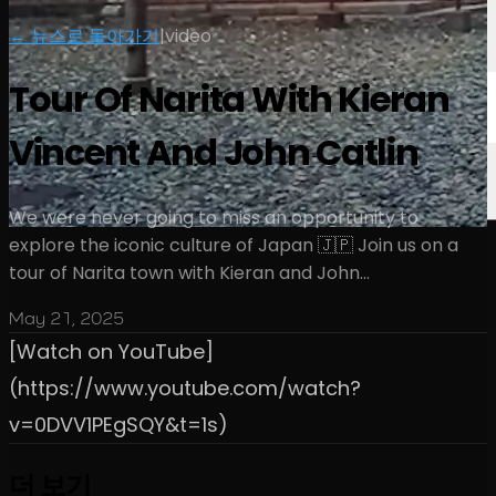
← 뉴스로 돌아가기
|
video
Tour Of Narita With Kieran
Vincent And John Catlin
We were never going to miss an opportunity to
explore the iconic culture of Japan 🇯🇵 Join us on a
tour of Narita town with Kieran and John…
May 21, 2025
[Watch on YouTube]
(https://www.youtube.com/watch?
v=0DVV1PEgSQY&t=1s)
더 보기