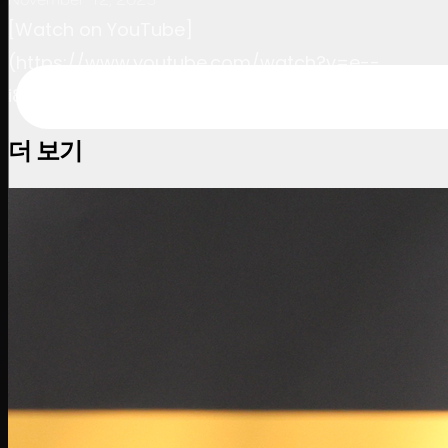
[Watch on YouTube]
(https://www.youtube.com/watch?v=e--
i8QgMERM)
더 보기