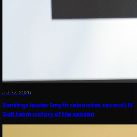
Jul 27, 2026
Rankings leader Smyth celebrates second LIV
Golf team victory of the season