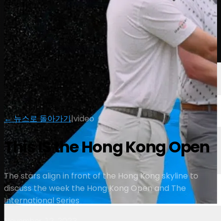
선수
순위
뉴스
시청
소개
로그인
← 뉴스로 돌아가기
|
video
This IS the Hong Kong Open
The stars align in front of the Hong Kong skyline to
discuss the week the Hong Kong Open and The
International Series
November 12, 2023