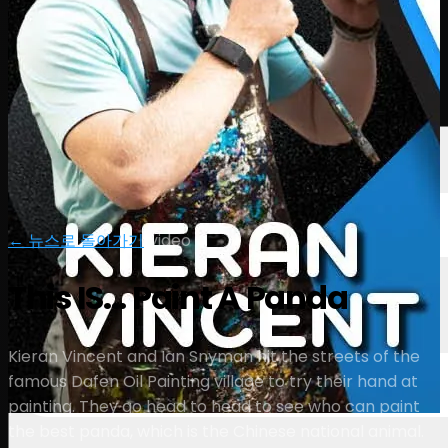
선수
순위
뉴스
시청
소개
로그인
← 뉴스로 돌아가기
|
video
This IS... Paint A Panda
Kieran Vincent and Ian Snyman hit the streets of the
famous Dafen Oil Painting village to try their hand at
painting. They go head to head to see who can paint
the best panda, which is the Chinese national animal.