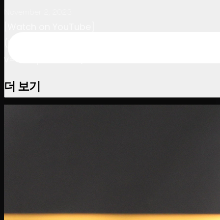
November 2, 2023
[Watch on YouTube]
(https://www.youtube.com/watch?
v=6tGJpuQnbww)
더 보기