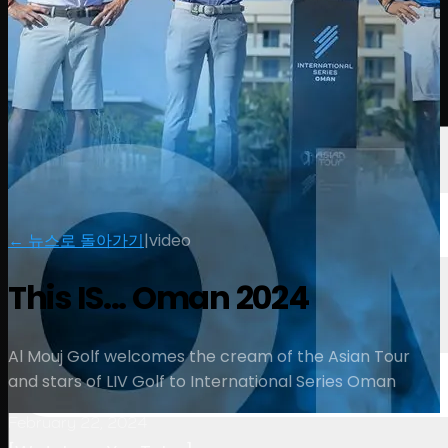
선수
순위
뉴스
시청
소개
로그인
← 뉴스로 돌아가기
|
video
This IS... Oman 2024
Al Mouj Golf welcomes the cream of the Asian Tour
and stars of LIV Golf to International Series Oman
February 22, 2024