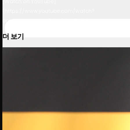
[Watch on YouTube]
(https://www.youtube.com/watch?
app=desktop&v=BXLUG2pXDWk&feature=youtu.
더 보기