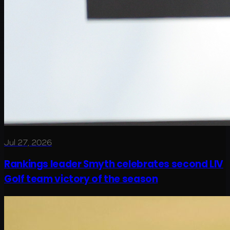
Jul 27, 2026
Rankings leader Smyth celebrates second LIV
Golf team victory of the season