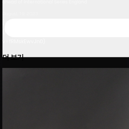
ahead of International Series England
August 19, 2023
[Watch on YouTube]
(https://www.youtube.com/watch?
v=fRMskEwvJn0)
더 보기