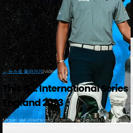
선수
순위
뉴스
시청
소개
로그인
← 뉴스로 돌아가기
|
video
This IS... International Series
England 2023
Miguel Lee Westwood, Graeme McDowell, Tabeuna,
Nitihorn Thippong take in the views over Newcastle