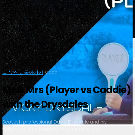
선수
순위
뉴스
시청
소개
로그인
← 뉴스로 돌아가기
|
video
Mr & Mrs (Player vs Caddie)
with the Drysdales
Scottish professional David Drysdale and his
wife/caddie go head to head on Mr & Mrs.