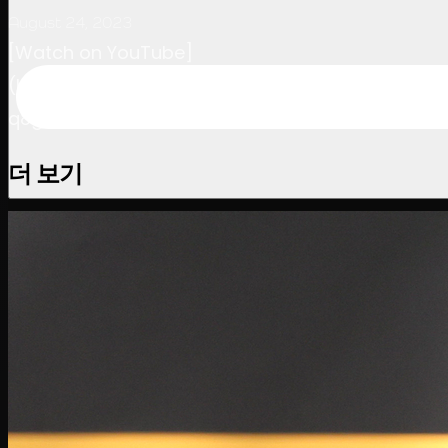
August 24, 2023
[Watch on YouTube]
(https://www.youtube.com/watch?v=EUgg-
q8gzac)
더 보기