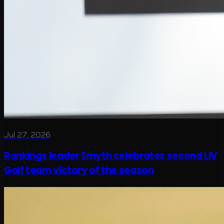
Jul 27, 2026
Rankings leader Smyth celebrates second LIV
Golf team victory of the season