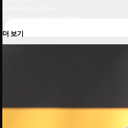
[Watch on YouTube]
(https://youtu.be/5q3sJtRTKlw)
더 보기