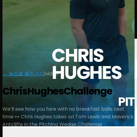
선수
순위
뉴스
시청
소개
로그인
← 뉴스로 돌아가기
|
video
ChrisHughesChallenge
We’ll see how you fare with no breakfast balls next
time 👀 Chris Hughes takes on Tom Lewis and Maverick
Antcliffe in the Pitching Wedge Challenge
August 9, 2024