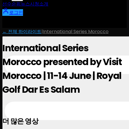
선수
순위
뉴스
시청
소개
로그인
← 전체 하이라이트
|
International Series Morocco
International Series
Morocco presented by Visit
Morocco | 11-14 June | Royal
Golf Dar Es Salam
May 27, 2026
더 많은 영상