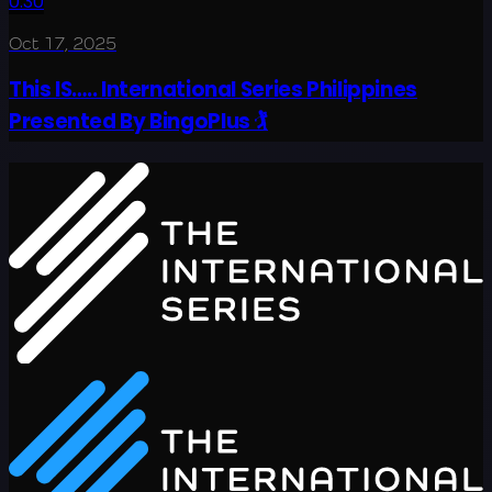
0:30
Oct 17, 2025
This IS….. International Series Philippines
Presented By BingoPlus 🏌️