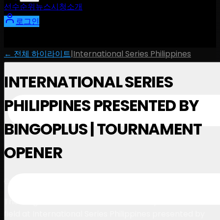
선수
순위
뉴스
시청
소개
로그인
← 전체 하이라이트
|
International Series Philippines
INTERNATIONAL SERIES
PHILIPPINES PRESENTED BY
BINGOPLUS | TOURNAMENT
OPENER
1:00
October 23, 2025
The stage is set and the stars are ready to take to the
field at International Series Philippines presented by