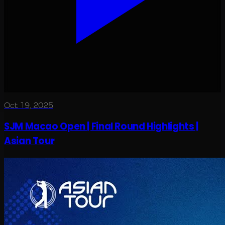
Oct 19, 2025
SJM Macao Open | Final Round Highlights |
Asian Tour