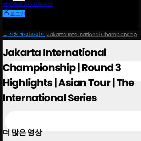
선수
순위
뉴스
시청
소개
로그인
← 전체 하이라이트
|
Jakarta International Championship
Jakarta International
Championship | Round 3
Highlights | Asian Tour | The
International Series
October 4, 2025
더 많은 영상